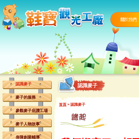
認識麥子
認識麥子
麥子的服務
首頁
> 認識麥子
參觀麥子庇護工場
麥子人物故事
身障創業輔導