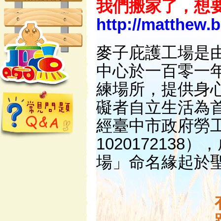
我們搬家了，想
http://matthew.
麥子庇護工場是
中心於一百零一
練場所，提供身
礙者自立生活為首
經臺中市政府勞
102017213
場」命名緣起於聖