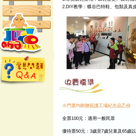
2.DIY教學：蝶谷巴特鞋、包類及真
※門票均附贈庇護工場紀念品乙份
全票100元：適用一般民眾
優待票50元：3歲至7歲兒童及65歲