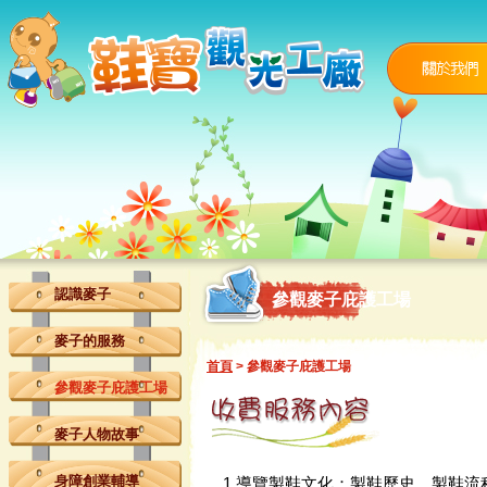
認識麥子
參觀麥子庇護工場
麥子的服務
首頁
> 參觀麥子庇護工場
參觀麥子庇護工場
麥子人物故事
身障創業輔導
1.導覽製鞋文化：製鞋歷史、製鞋流