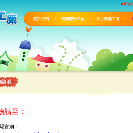
回首
物說明
物請至：
場官網：