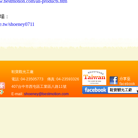
ew.bestmotion.com/all-products.htm
場：
ee.tw/shoeney0711
鞋寶觀光工廠
電話: 04-23505773 傳真: 04-23593326
407台中市西屯區工業區八路11號
E-mail:
shoeney@bestmotion.com